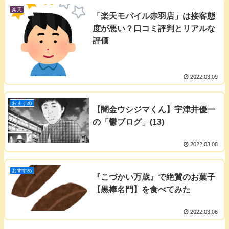
楽天
「楽天モバイル赤羽店」は接客態
度が悪い？口コミ評判とリアルな
評価
2022.03.09
おすすめ
【闇金ウシジマくん】宇津井優一
の「鬱ブログ」(13)
2022.03.08
おすすめ
『こづかい万歳』で絶賛のお菓子
【黒棒名門】を食べてみた
2022.03.06