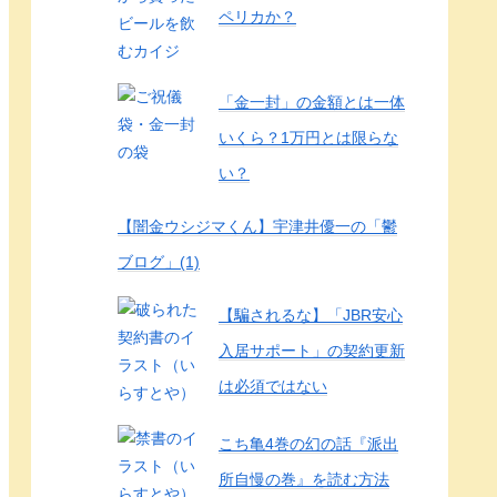
ペリカか？
「金一封」の金額とは一体
いくら？1万円とは限らな
い？
【闇金ウシジマくん】宇津井優一の「鬱
ブログ」(1)
【騙されるな】「JBR安心
入居サポート」の契約更新
は必須ではない
こち亀4巻の幻の話『派出
所自慢の巻』を読む方法