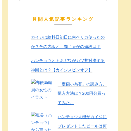
月間人気記事ランキング
カイジは給料日初日に何ペリカ使ったの
か？その内訳と、肉じゃがの値段は？
ハンチョウとトネガワがカツ丼対決する
神回とは？【カイジスピンオフ】
「定額小為替」の読み方、
購入方法は？200円分買っ
てみた。
ハンチョウ大槻がカイジに
プレゼントしたビールは何