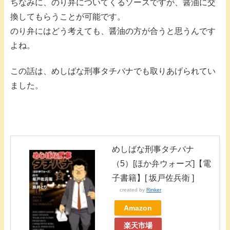
ちなみに、のり弁についてくるソースですが、醤油に交
換してもらうことが可能です。
のり弁にはどう考えても、醤油の方が合うと思うんです
よね。
この話は、めしばな刑事タチバナでも取りあげられてい
ました。
めしばな刑事タチバナ
（5）[ほか弁ウォーズ]【電
子書籍】[ 坂戸佐兵衛 ]
created by
Rinker
Amazon
楽天市場