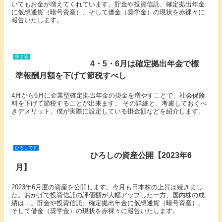
いてもお金が増えてくれています。貯金や投資信託、確定拠出年金
に仮想通貨（暗号資産）、そして借金（奨学金）の現状を赤裸々に
報告いたします。
稼ぎ論
4・5・6月は確定拠出年金で標
準報酬月額を下げて節税すべし
4月から6月に企業型確定拠出年金の掛金を増やすことで、社会保険
料を下げて節税することが出来ます。 その詳細と、考慮しておくべ
きデメリット、僕が実際に設定している掛金額などを紹介します。
ひろしです
ひろしの資産公開【2023年6
月】
2023年6月度の資産を公開します。今月も日本株の上昇は続きまし
た。おかげで投資信託の評価額が大幅アップした一方、国内株の成
績は…。貯金や投資信託、確定拠出年金に仮想通貨（暗号資産）、
そして借金（奨学金）の現状を赤裸々に報告いたします。