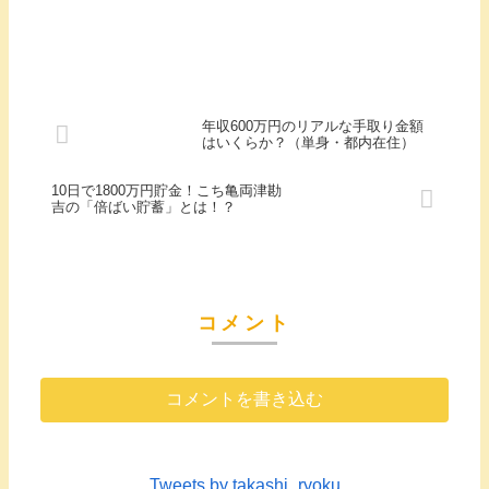
年収600万円のリアルな手取り金額
はいくらか？（単身・都内在住）
10日で1800万円貯金！こち亀両津勘
吉の「倍ばい貯蓄」とは！？
コメント
コメントを書き込む
Tweets by takashi_ryoku