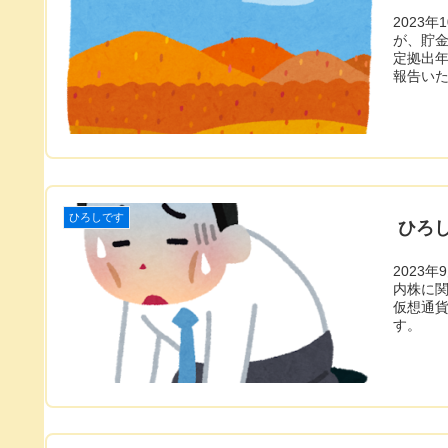
2023
が、貯
定拠出
報告い
ひろしです
ひろし
2023
内株に
仮想通
す。