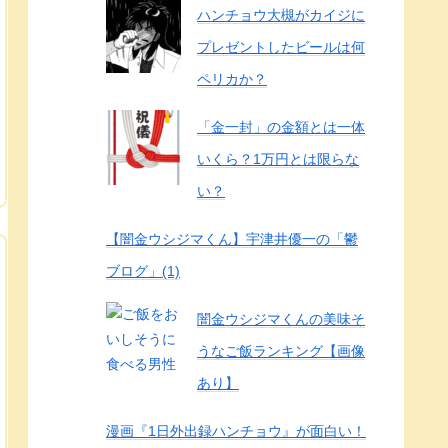
ハンチョウ大槻がカイジに
プレゼントしたビールは何
ペリカか？
「金一封」の金額とは一体
いくら？1万円とは限らな
い？
【闇金ウシジマくん】宇津井優一の「鬱
ブログ」(1)
闇金ウシジマくんの美味そ
うなご飯ランキング【画像
あり】
漫画『1日外出録ハンチョウ』が面白い！