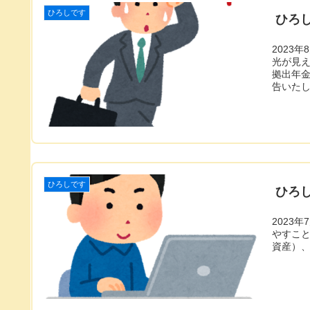
ひろしです
ひろし
2023
光が見
拠出年
告いた
ひろしです
ひろし
2023
やすこ
資産）