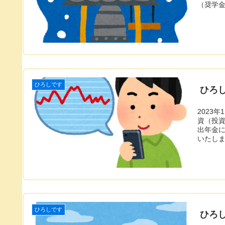
（奨学
ひろしです
ひろし
2023
資（投
出年金
いたし
ひろしです
ひろし