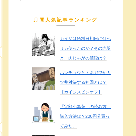
月間人気記事ランキング
カイジは給料日初日に何ペ
リカ使ったのか？その内訳
と、肉じゃがの値段は？
ハンチョウとトネガワがカ
ツ丼対決する神回とは？
【カイジスピンオフ】
「定額小為替」の読み方、
購入方法は？200円分買っ
てみた。