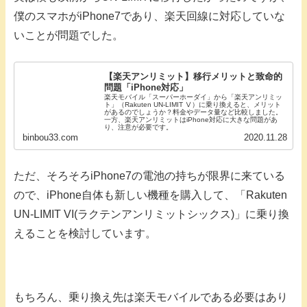
僕のスマホがiPhone7であり、楽天回線に対応していな
いことが問題でした。
【楽天アンリミット】移行メリットと致命的
問題「iPhone対応」
楽天モバイル「スーパーホーダイ」から「楽天アンリミッ
ト」（Rakuten UN-LIMIT Ⅴ）に乗り換えると、メリット
があるのでしょうか？料金やデータ量など比較しました。
一方、楽天アンリミットはiPhone対応に大きな問題があ
り、注意が必要です。
binbou33.com
2020.11.28
ただ、そろそろiPhone7の電池の持ちが限界に来ている
ので、iPhone自体も新しい機種を購入して、「Rakuten
UN-LIMIT VI(ラクテンアンリミットシックス)」に乗り換
えることを検討しています。
もちろん、乗り換え先は楽天モバイルである必要はあり