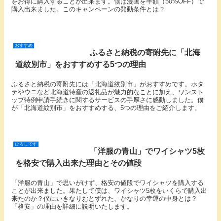
をお得に購入することが出来ます。僕は漫画を半額（50%OFF）で
購入出来ました。このキャンペーンの発動条件とは？
おすすめ
ふるさと納税の寄附先に「北海
道紋別市」をおすすめする5つの理由
ふるさと納税の寄附先には「北海道紋別市」がおすすめです。ホタ
テやウニなど北海道特産の返礼品が魅力的なことに加え、ワンスト
ップ特例申請手続きに関するサービスの手厚さに感動しました。僕
が「北海道紋別市」をおすすめする、5つの理由をご紹介します。
ひろしです
「洋服の青山」でワイシャツ5枚
を格安で購入出来た理由とその値段
「洋服の青山」で思いがけず、格安の値段でワイシャツを購入する
ことが出来ました。果たして僕は、ワイシャツ5枚をいくらで購入出
来たのか？僕にいきなりおとずれた、かなりの幸運の中身とは？
「格安」の理由を詳細に説明いたします。