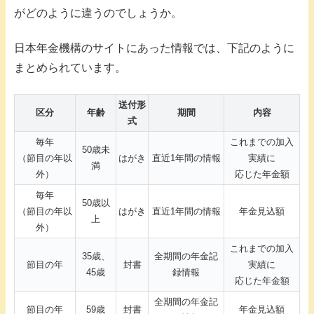
がどのように違うのでしょうか。
日本年金機構のサイトにあった情報では、下記のように
まとめられています。
送付形
区分
年齢
期間
内容
式
毎年
これまでの加入
50歳未
（節目の年以
はがき
直近1年間の情報
実績に
満
外）
応じた年金額
毎年
50歳以
（節目の年以
はがき
直近1年間の情報
年金見込額
上
外）
これまでの加入
35歳、
全期間の年金記
節目の年
封書
実績に
45歳
録情報
応じた年金額
全期間の年金記
節目の年
59歳
封書
年金見込額