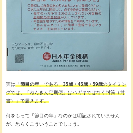
実は
「
節目の年
」である、
35歳・45歳・59歳
のタイミン
グでは、「ねんきん定期便」はハガキではなく封筒（封
書）」で届きます。
何をもって「節目の年」なのかは明記されていません
が、恐らくこういうことでしょう。