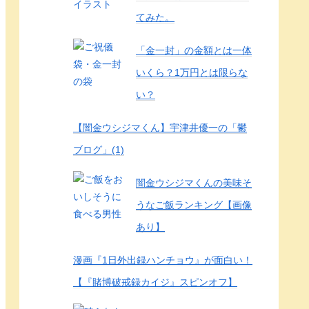
てみた。
「金一封」の金額とは一体
いくら？1万円とは限らな
い？
【闇金ウシジマくん】宇津井優一の「鬱
ブログ」(1)
闇金ウシジマくんの美味そ
うなご飯ランキング【画像
あり】
漫画『1日外出録ハンチョウ』が面白い！
【『賭博破戒録カイジ』スピンオフ】