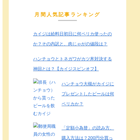
月間人気記事ランキング
カイジは給料日初日に何ペリカ使ったの
か？その内訳と、肉じゃがの値段は？
ハンチョウとトネガワがカツ丼対決する
神回とは？【カイジスピンオフ】
ハンチョウ大槻がカイジに
プレゼントしたビールは何
ペリカか？
「定額小為替」の読み方、
購入方法は？200円分買っ