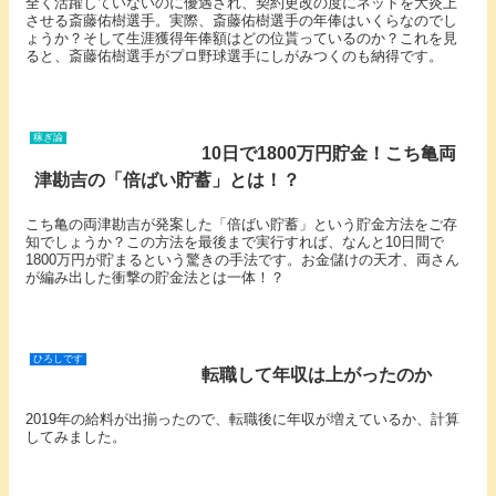
全く活躍していないのに優遇され、契約更改の度にネットを大炎上
させる斎藤佑樹選手。実際、斎藤佑樹選手の年俸はいくらなのでし
ょうか？そして生涯獲得年俸額はどの位貰っているのか？これを見
ると、斎藤佑樹選手がプロ野球選手にしがみつくのも納得です。
稼ぎ論
10日で1800万円貯金！こち亀両
津勘吉の「倍ばい貯蓄」とは！？
こち亀の両津勘吉が発案した「倍ばい貯蓄」という貯金方法をご存
知でしょうか？この方法を最後まで実行すれば、なんと10日間で
1800万円が貯まるという驚きの手法です。お金儲けの天才、両さん
が編み出した衝撃の貯金法とは一体！？
ひろしです
転職して年収は上がったのか
2019年の給料が出揃ったので、転職後に年収が増えているか、計算
してみました。