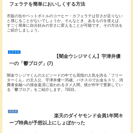
フェラテを簡単においしくする方法
市販の缶やペットボトルのコーヒー・カフェラテは甘さが足りない
と感じることがないでしょうか。そんなとき、あるものを使えば、
すごく簡単に自分好みの甘さに変えることが可能です。その方法を
ご紹介しましょう。
おすすめ
【闇金ウシジマくん】宇津井優
一の「鬱ブログ」(7)
闇金ウシジマくんのエピソードの中でも屈指の人気を誇る「フリー
ターくん」の主人公、宇津井優一35歳。パチスロでお金をスリ、消
費者金融への借金返済に追われるダメ人間。彼が作中で更新してい
る「鬱ブログ」をご紹介します。7回目。
小ネタ
楽天のダイヤモンド会員1年間キ
ープ特典が予想以上にしょぼかった