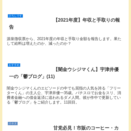
ひろしです
【2021年度】年収と手取りの報
告
源泉徴収票から、2021年度の年収と手取り金額を報告します。果た
して給料は増えたのか、減ったのか？
おすすめ
【闇金ウシジマくん】宇津井優
一の「鬱ブログ」(11)
闇金ウシジマくんのエピソードの中でも屈指の人気を誇る「フリー
ターくん」の主人公、宇津井優一35歳。パチスロでお金をスリ、消
費者金融への借金返済に追われるダメ人間。彼が作中で更新してい
る「鬱ブログ」をご紹介します。11回目。
小ネタ
甘党必見！市販のコーヒー・カ