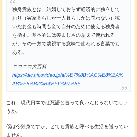
独身貴族とは、結婚しておらず経済的に独立して
おり（実家暮らしか一人暮らしかは問わない）稼
いだお金も時間も全て自分のために使える独身者
を指す。基本的には羨ましさの意味で使われる
が、その一方で蔑視する意味で使われる言葉でも
ある。
ニコニコ大百科
https://dic.nicovideo.jp/a/%E7%8B%AC%E8%BA%
AB%E8%B2%B4%E6%97%8F
これ、現代日本では死語と言って良いんじゃないでしょ
うか。
僕は今独身ですが、とても貴族と呼べる生活を送ってい
ません。