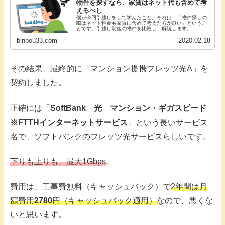
物件を探すなら、家賃はネット代も含めて考
えるべし
僕が今回引越しをして学んだこと。それは、「物件探しの
際はネット料金も家賃に含めて考えた方が良い」というこ
とです。引越し前後の物件を比較し、解説します。
binbou33.com
2020.02.18
その結果、最終的に「マンション提携フレッツ光A」を
契約しました。
正確には「
SoftBank 光 マンション・ギガスピード
※FTTHインターネットサービス
」という長いサービス
名で、ソフトバンクのフレッツ光サービスらしいです。
下りも上りも、最大1Gbps
。
費用は、工事費無料（キャッシュバック）で
2年間は月
額費用
2780
円（キャッシュバック適用）
なので、悪くな
いと思います。